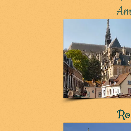
Am
Ro