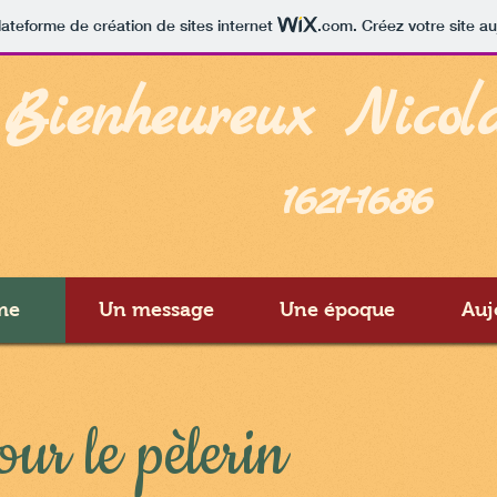
lateforme de création de sites internet
.com
. Créez votre site au
Bienheureux Nicol
1621-1686
me
Un message
Une époque
Auj
our le pèlerin