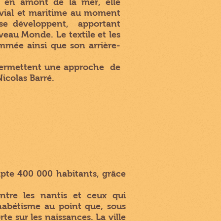
t en amont de la mer, elle
luvial et maritime au moment
s se développent, apportant
veau Monde. Le textile et les
ommée ainsi que son arrière-
e permettent une approche de
Nicolas Barré.
mpte 400 000 habitants, grâce
ntre les nantis et ceux qui
habétisme au point que, sous
te sur les naissances. La ville