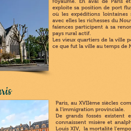
royaume. En aval de Paris e
exploite sa position de port f
où les expéditions lointaine
avec elles les richesses du Nou
faïences participent à sa ren
pays rural actif.
Les vieux quartiers de la vill
ce que fut la ville au temps de 
ris
Paris, au XVIIème siècles co
à l’immigration provinciale.
De grands fossés existent e
connaissent misère et analp
Louis XIV, la mortalité l’empor