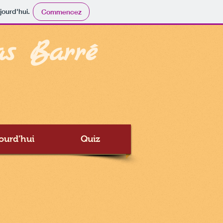
jourd'hui.
Commencez
as Barré
ourd'hui
Quiz